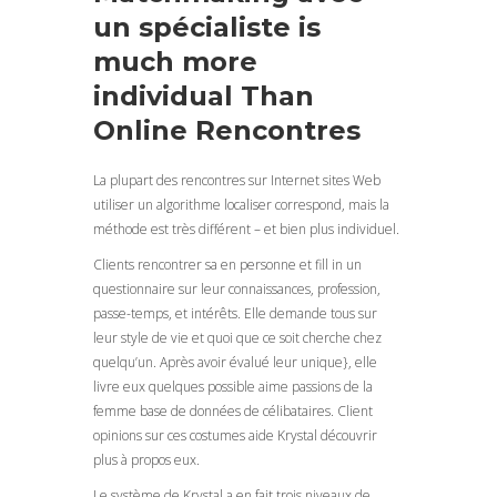
un spécialiste is
much more
individual Than
Online Rencontres
La plupart des rencontres sur Internet sites Web
utiliser un algorithme localiser correspond, mais la
méthode est très différent – et bien plus individuel.
Clients rencontrer sa en personne et fill in un
questionnaire sur leur connaissances, profession,
passe-temps, et intérêts. Elle demande tous sur
leur style de vie et quoi que ce soit cherche chez
quelqu’un. Après avoir évalué leur unique}, elle
livre eux quelques possible aime passions de la
femme base de données de célibataires. Client
opinions sur ces costumes aide Krystal découvrir
plus à propos eux.
Le système de Krystal a en fait trois niveaux de