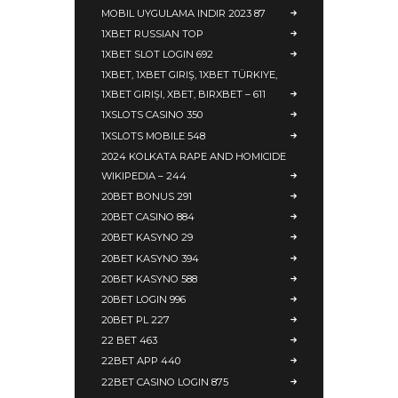
MOBIL UYGULAMA INDIR 2023 87
1XBET RUSSIAN TOP
1XBET SLOT LOGIN 692
1XBET, 1XBET GIRIŞ, 1XBET TÜRKIYE,
1XBET GIRIŞI, XBET, BIRXBET – 611
1XSLOTS CASINO 350
1XSLOTS MOBILE 548
2024 KOLKATA RAPE AND HOMICIDE
WIKIPEDIA – 244
20BET BONUS 291
20BET CASINO 884
20BET KASYNO 29
20BET KASYNO 394
20BET KASYNO 588
20BET LOGIN 996
20BET PL 227
22 BET 463
22BET APP 440
22BET CASINO LOGIN 875