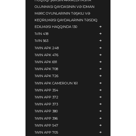
HÜQUQI ŞƏXSIN AKKREDITASIYA
OLUNMASI QAYDASININ VƏ İDMAN
MƏRC OYUNLARININ TƏŞKILI VƏ
KEÇIRILMƏSI QAYDALARININ TƏSDIQ
EDILMƏSI HAQQINDA 130
1VIN 418
1VIN 563
1WIN APK 248
1WIN APK 476
1WIN APK 691
1WIN APK 708
1WIN APK 726
1WIN APK CAMEROUN 161
1WIN APP 354
1WIN APP 372
1WIN APP 373
1WIN APP 380
1WIN APP 396
1WIN APP 547
1WIN APP 705