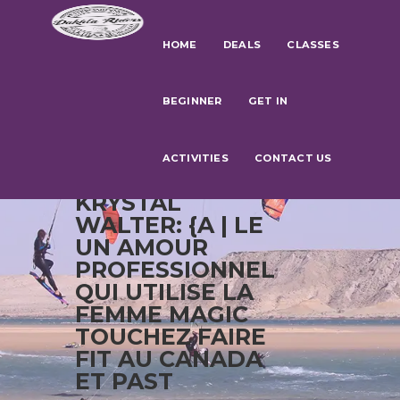
HOME
DEALS
CLASSES
BEGINNER
GET IN
ACTIVITIES
CONTACT US
KRYSTAL
WALTER: {A | LE
UN AMOUR
PROFESSIONNEL
QUI UTILISE LA
FEMME MAGIC
TOUCHEZ FAIRE
FIT AU CANADA
ET PAST