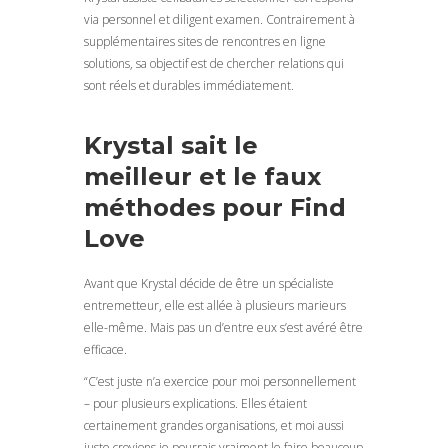
via personnel et diligent examen. Contrairement à
supplémentaires sites de rencontres en ligne
solutions, sa objectif est de chercher relations qui
sont réels et durables immédiatement.
Krystal sait le
meilleur et le faux
méthodes pour Find
Love
Avant que Krystal décide de être un spécialiste
entremetteur, elle est allée à plusieurs marieurs
elle-même. Mais pas un d’entre eux s’est avéré être
efficace.
“C’est juste n’a exercice pour moi personnellement
– pour plusieurs explications. Elles étaient
certainement grandes organisations, et moi aussi
juste croyions je pourrais vraiment le faire beaucoup