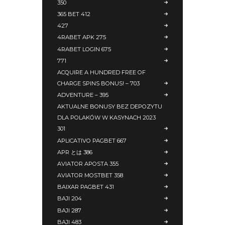
350
365 BET 412
427
4RABET APK 275
4RABET LOGIN 675
771
ACQUIRE A HUNDRED FREE OF
CHARGE SPINS BONUS! – 703
ADVENTURE – 395
AKTUALNE BONUSY BEZ DEPOZYTU
DLA POLAKÓW W KASYNACH 2023
301
APLICATIVO PAGBET 667
APR とは 386
AVIATOR APOSTA 355
AVIATOR MOSTBET 358
BAIXAR PAGBET 431
BAJI 204
BAJI 287
BAJI 483