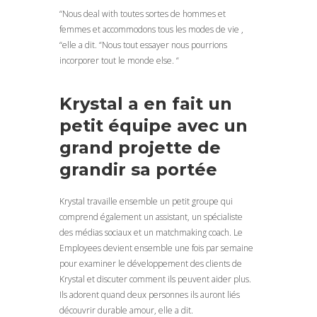
“Nous deal with toutes sortes de hommes et
femmes et accommodons tous les modes de vie ,
“elle a dit. “Nous tout essayer nous pourrions
incorporer tout le monde else. “
Krystal a en fait un
petit équipe avec un
grand projette de
grandir sa portée
Krystal travaille ensemble un petit groupe qui
comprend également un assistant, un spécialiste
des médias sociaux et un matchmaking coach. Le
Employees devient ensemble une fois par semaine
pour examiner le développement des clients de
Krystal et discuter comment ils peuvent aider plus.
Ils adorent quand deux personnes ils auront liés
découvrir durable amour, elle a dit.