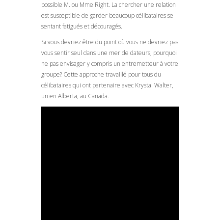
possible M. ou Mme Right. La chercher une relation
est susceptible de garder beaucoup célibataires se
sentant fatigués et découragés.
Si vous devriez être du point où vous ne devriez pas
vous sentir seul dans une mer de dateurs, pourquoi
ne pas envisager y compris un entremetteur à votre
groupe? Cette approche travaillé pour tous du
célibataires qui ont partenaire avec Krystal Walter,
un en Alberta, au Canada.