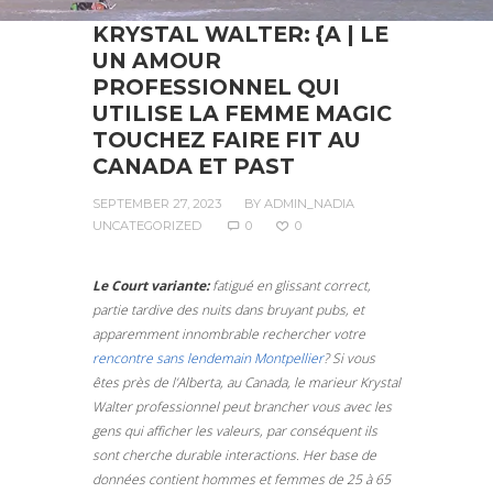
KRYSTAL WALTER: {A | LE
UN AMOUR
PROFESSIONNEL QUI
UTILISE LA FEMME MAGIC
TOUCHEZ FAIRE FIT AU
CANADA ET PAST
SEPTEMBER 27, 2023
BY
ADMIN_NADIA
UNCATEGORIZED
0
0
Le Court variante:
fatigué en glissant correct,
partie tardive des nuits dans bruyant pubs, et
apparemment innombrable rechercher votre
rencontre sans lendemain Montpellier
? Si vous
êtes près de l’Alberta, au Canada, le marieur Krystal
Walter professionnel peut brancher vous avec les
gens qui afficher les valeurs, par conséquent ils
sont cherche durable interactions. Her base de
données contient hommes et femmes de 25 à 65