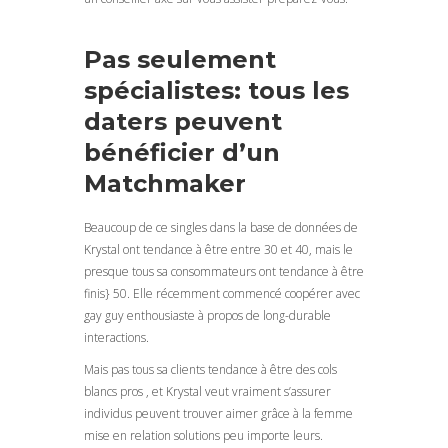
Pas seulement
spécialistes: tous les
daters peuvent
bénéficier d’un
Matchmaker
Beaucoup de ce singles dans la base de données de
Krystal ont tendance à être entre 30 et 40, mais le
presque tous sa consommateurs ont tendance à être
finis} 50. Elle récemment commencé coopérer avec
gay guy enthousiaste à propos de long-durable
interactions.
Mais pas tous sa clients tendance à être des cols
blancs pros , et Krystal veut vraiment s’assurer
individus peuvent trouver aimer grâce à la femme
mise en relation solutions peu importe leurs.