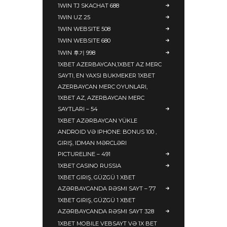
1WIN TJ SKACHAT 688
1WIN UZ 25
1WIN WEBSITE 508
1WIN WEBSITE 680
1WIN 후기 998
1XBET AZERBAYCAN,1XBET AZ MERC
SAYTI, EN YAXSI BUKMEKER 1XBET
AZERBAYCAN MERC OYUNLARI,
1XBET AZ, AZERBAYCAN MERC
SAYTLARI – 54
1XBET AZƏRBAYCAN YÜKLE
ANDROID VƏ IPHONE: BONUS 100 ,
GIRIŞ, IDMAN MƏRCLƏRI
PICTURELINE – 491
1XBET CASINO RUSSIA
1XBET GIRIŞ, GÜZGÜ 1 XBET
AZƏRBAYCANDA RƏSMI SAYT – 77
1XBET GIRIŞ, GÜZGÜ 1 XBET
AZƏRBAYCANDA RƏSMI SAYT 328
1XBET MOBILE VEBSAYT VƏ 1X BET