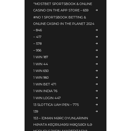
"‎MOSTBET SPORTSBOOK & ONLINE
CASINO ON THE APP STORE – 659
#NO 1 SPORTSBOOK BETTING &
ONLINE CASINO IN THE PLANET 2024
– 846
– 417
– 578
– 956
1 WIN 187
1 WIN 44
1 WIN 650
1 WIN 960
1 WIN BET 471
1 WIN INDIA 76
1 WIN LOGIN 447
13 SLOTTICA UAH PEN – 775
139
153 – İDMAN MƏRC OYUNLARININ
HƏYATA KEÇIRILMƏSI MƏQSƏDI ILƏ