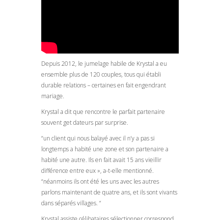
Depuis 2012, le jumelage habile de Krystal a eu
ensemble plus de 120 couples, tous qui établi
durable relations – certaines en fait engendrant
mariage.
Krystal a dit que rencontre le parfait partenaire
souvent get dateurs par surprise.
“un client qui nous balayé avec il n’y a pas si
longtemps a habité une zone et son partenaire a
habité une autre. Ils en fait avait 15 ans vieillir
différence entre eux », a-t-elle mentionné.
“néanmoins ils ont été les uns avec les autres
parlons maintenant de quatre ans, et ils sont vivants
dans séparés villages. “
Krystal assiste célibataires sélectionner correspond