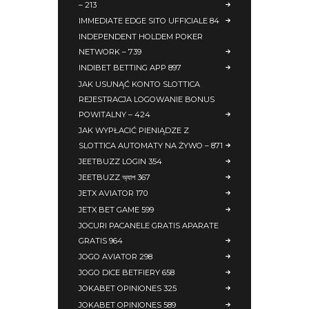
– 213
IMMEDIATE EDGE SITO UFFICIALE 84
INDEPENDENT HOLDEM POKER
NETWORK – 739
INDIBET BETTING APP 897
JAK USUNĄĆ KONTO SLOTTICA
REJESTRACJA LOGOWANIE BONUS
POWITALNY – 424
JAK WYPŁACIĆ PIENIĄDZE Z
SLOTTICA AUTOMATY NA ŻYWO – 871
JEETBUZZ LOGIN 354
JEETBUZZ অ্যাপ 367
JETX AVIATOR 170
JETX BET GAME 599
JOCURI PACANELE GRATIS APARATE
GRATIS 964
JOGO AVIATOR 298
JOGO DICE BETFIERY 658
JOKABET OPINIONES 325
JOKABET OPINIONES 589