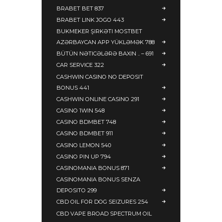
BRABET BET 837
BRABET LINK JOGO 443
BUKMEKER ŞIRKƏTI MOSTBET
AZƏRBAYCAN APP YÜKLƏMƏK 788
BÜTÜN NƏTICƏLƏRƏ BAXIN .. – 691
CAR SERVICE 322
CASHWIN CASINO NO DEPOSIT
BONUS 441
CASHWIN ONLINE CASINO 291
CASINO 1WIN 548
CASINO BDMBET 748
CASINO BDMBET 911
CASINO LEMON 540
CASINO PIN UP 794
CASINOMANIA BONUS 871
CASINOMANIA BONUS SENZA
DEPOSITO 299
CBD OIL FOR DOG SEIZURES 254
CBD VAPE BROAD SPECTRUM OIL