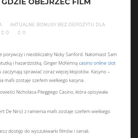
 GDZIE OBEJRZEĆ FILM
A
AKTUALNE BONUSY BEZ DEPOZYTU DLA
0
0
 porywczy i nieobliczalny Nicky Sanford. Natomiast Sam
tutką i hazardzistką, Ginger McKenną
casino online slot
 zaczynają sprawiać coraz więcej kłopotów. Kasyno –
 mafii zostaje szefem wielkiego kasyna.
owieści Nicholasa Pileggiego Casino, która opisywała
 De Niro) z ramienia mafii zostaje szefem wielkiego
esz dostęp do wyszukiwarki filmów i seriali.