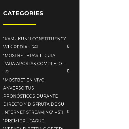
CATEGORIES
"KAMUKUNJI CONSTITUENCY
WIKIPEDIA – 541
"MOSTBET BRASIL: GUIA
PARA APOSTAS COMPLETO –
172
"MOSTBET EN VIVO:
ANVERSO TUS
PRONÓSTICOS DURANTE
DIRECTO Y DISFRUTA DE SU
INTERNET STREAMING" – 511
"PREMIER LEAGUE
WEEKEND BETTING OFFER: