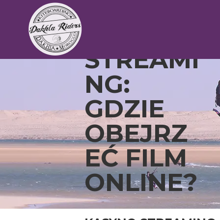
KASYNO
STREAMI
NG:
GDZIE
OBEJRZ
EĆ FILM
ONLINE?