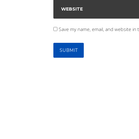
Save my name, email, and website in 