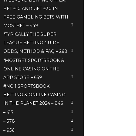
BET £10 AND GET £30 IN
FREE GAMBLING BETS WITH
MOSTBET – 449
"TYPICALLY THE SUPER
LEAGUE BETTING GUIDE,
ODDS, METHOD & FAQ – 268
"‎MOSTBET SPORTSBOOK &
ONLINE CASINO ON THE
APP STORE – 659
#NO 1 SPORTSBOOK
BETTING & ONLINE CASINO
IN THE PLANET 2024 – 846
– 417
– 578
– 956