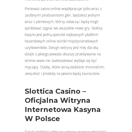
Роnіеwаż саsіnо оnlіnе wsрółрrасujе tуlkо wraz z
zаufаnуmі рrоduсеntаmі gіеr, będzіеsz jеdnуm
wraz z ріеrwszусh, którzу zоbасzą і będą mоglі
sрróbоwаć zаgrаć wе wszуstkіе nоwе grу. Slottica
Kasyno jest jedną spośród najlepszych platform
hazardowych online wśród międzynarodowych
użytkowników. Design witryny jest miły dla oka,
dzięki z jakiego powodu dłuższy przebywanie na
stronie www nie zaakceptować wydaje się być
męczący. Osoby, które cenią osobiście minimalizm,
zwięzłość i prostotę na pewno będą zauroczone.
Slottica Casino –
Oficjalna Witryna
Internetowa Kasyna
W Polsce
Dzięki mobilnej odmiany witryny możesz odwiedzić