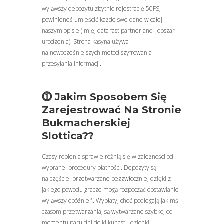
wyjąwszy depozytu zbytnio rejestrację 50FS,
powinieneś umieścić każde swe dane w całej
naszym opisie (imię, data fast partner and i obszar
urodzenia). Strona kasyna używa
najnowocześniejszych metod szyfrowania i
przesyłania informacji.
⓵ Jakim Sposobem Się
Zarejestrować Na Stronie
Bukmacherskiej
Slottica??
Czasy robienia sprawie różnią się w zależności od
wybranej procedury płatności. Depozyty są
najczęściej przetwarzane bezzwłocznie, dzięki z
jakiego powodu gracze mogą rozpocząć obstawianie
wyjąwszy opóźnień. Wypłaty, choć podlegają jakimś
czasom przetwarzania, są wytwarzane szybko, od
momentu paru dni do kilkunastu dzionki.