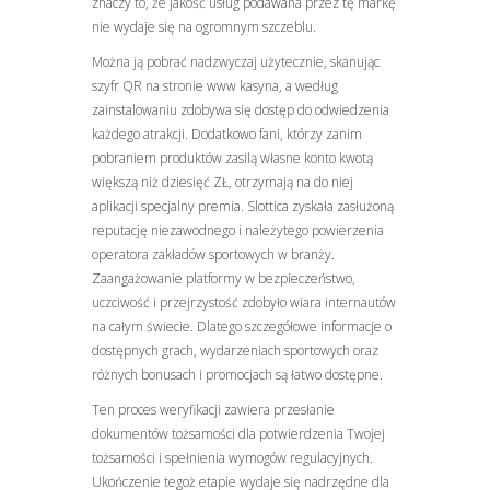
znaczy to, że jakość usług podawana przez tę markę
nie wydaje się na ogromnym szczeblu.
Można ją pobrać nadzwyczaj użytecznie, skanując
szyfr QR na stronie www kasyna, a według
zainstalowaniu zdobywa się dostęp do odwiedzenia
każdego atrakcji. Dodatkowo fani, którzy zanim
pobraniem produktów zasilą własne konto kwotą
większą niż dziesięć ZŁ, otrzymają na do niej
aplikacji specjalny premia. Slottica zyskała zasłużoną
reputację niezawodnego i należytego powierzenia
operatora zakładów sportowych w branży.
Zaangażowanie platformy w bezpieczeństwo,
uczciwość i przejrzystość zdobyło wiara internautów
na całym świecie. Dlatego szczegółowe informacje o
dostępnych grach, wydarzeniach sportowych oraz
różnych bonusach i promocjach są łatwo dostępne.
Ten proces weryfikacji zawiera przesłanie
dokumentów tożsamości dla potwierdzenia Twojej
tożsamości i spełnienia wymogów regulacyjnych.
Ukończenie tegoż etapie wydaje się nadrzędne dla