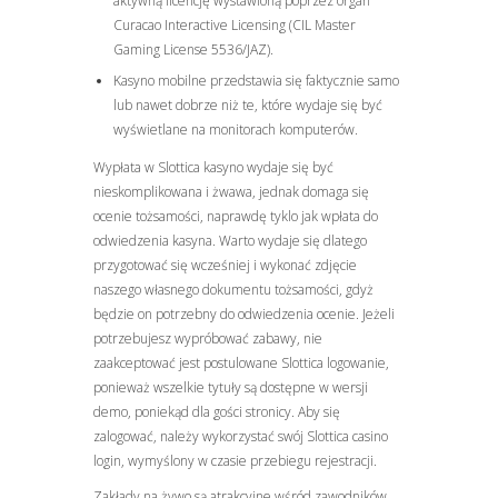
aktywną licencję wystawioną poprzez organ
Curacao Interactive Licensing (CIL Master
Gaming License 5536/JAZ).
Kasyno mobilne przedstawia się faktycznie samo
lub nawet dobrze niż te, które wydaje się być
wyświetlane na monitorach komputerów.
Wypłata w Slottica kasyno wydaje się być
nieskomplikowana i żwawa, jednak domaga się
ocenie tożsamości, naprawdę tyklo jak wpłata do
odwiedzenia kasyna. Warto wydaje się dlatego
przygotować się wcześniej i wykonać zdjęcie
naszego własnego dokumentu tożsamości, gdyż
będzie on potrzebny do odwiedzenia ocenie. Jeżeli
potrzebujesz wypróbować zabawy, nie
zaakceptować jest postulowane Slottica logowanie,
ponieważ wszelkie tytuły są dostępne w wersji
demo, poniekąd dla gości stronicy. Aby się
zalogować, należy wykorzystać swój Slottica casino
login, wymyślony w czasie przebiegu rejestracji.
Zakłady na żywo są atrakcyjne wśród zawodników,