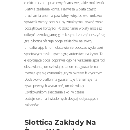
elektroniczne i przelewy finansowe, jakie możliwości
ułatwia zasilenie konta. Pierwsza wpłata często
uruchamia premia powitalny, więc bezwarunkowo
sprawdź wzory bonusu, by zmaksymalizować swoje
początkowe korzyści. Po dokonaniu wpłaty możesz
odkryć szeroką gamę gier kasyna i zacząć cieszyć się
grą. Slottica oferuje opcje zakładów na żywo,
umożliwiając fanom obstawianie podczas wydarzeń
sportowych ekskluzywną grę autorstwa na żywo. Ta
ekscytująca opcja poprawia ogólne wrażenia spośród
obstawiania, umożliwiając fanom reagowanie na
rozwijającą się dynamikę gry w okresie faktycznym.
Dodatkowo platforma gwarantuje transmisje na
żywo pewnych wydarzeń, umożliwiając
użytkownikom śledzenie akcji w czasie
podejmowania świadomych decyzji dotyczących
zakładów.
Slottica Zakłady Na