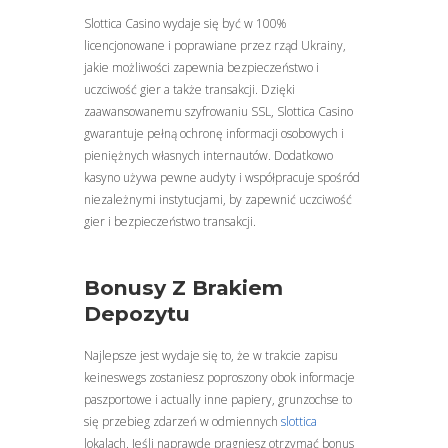
Slottica Casino wydaje się być w 100%
licencjonowane i poprawiane przez rząd Ukrainy,
jakie możliwości zapewnia bezpieczeństwo i
uczciwość gier a także transakcji. Dzięki
zaawansowanemu szyfrowaniu SSL, Slottica Casino
gwarantuje pełną ochronę informacji osobowych i
pieniężnych własnych internautów. Dodatkowo
kasyno używa pewne audyty i współpracuje spośród
niezależnymi instytucjami, by zapewnić uczciwość
gier i bezpieczeństwo transakcji.
Bonusy Z Brakiem
Depozytu
Najlepsze jest wydaje się to, że w trakcie zapisu
keineswegs zostaniesz poproszony obok informacje
paszportowe i actually inne papiery, grunzochse to
się przebieg zdarzeń w odmiennych
slottica
lokalach. Jeśli naprawdę pragniesz otrzymać bonus