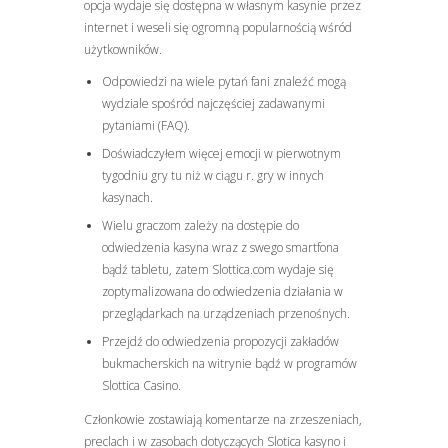
opcja wydaje się dostępna w własnym kasynie przez
internet i weseli się ogromną popularnością wśród
użytkowników.
Odpowiedzi na wiele pytań fani znaleźć mogą
wydziale spośród najczęściej zadawanymi
pytaniami (FAQ).
Doświadczyłem więcej emocji w pierwotnym
tygodniu gry tu niż w ciągu r. gry w innych
kasynach.
Wielu graczom zależy na dostępie do
odwiedzenia kasyna wraz z swego smartfona
bądź tabletu, zatem Slottica.com wydaje się
zoptymalizowana do odwiedzenia działania w
przeglądarkach na urządzeniach przenośnych.
Przejdź do odwiedzenia propozycji zakładów
bukmacherskich na witrynie bądź w programów
Slottica Casino.
Członkowie zostawiają komentarze na zrzeszeniach,
preclach i w zasobach dotyczących Slotica kasyno i