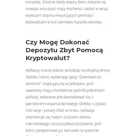
rozrywka. Znośnie kiedy własny fason zostanie się
rozwijał, entuzjaści mają możliwość czekać w wciąż
większym stopniu ekscytujących promocji i
doświadczeń w kuli ziemskiej hazardu sieciowy.
Czy Mogę Dokonać
Depozytu Zbyt Pomocą
Kryptowalut?
Aplikację można pobrać wchodząc na oficjalną stronę
Slottika Casino, wybierając opcję “Download via
odnośnik” znajdującą się w jadłospisu. Jeśli
zawodnicy mają zmartwienia spośród pobraniem
aplikacji, wskazane jest skontaktować się z
operatorami wsparcia fachowego Slottika i uzyskać
instrukcje i porady chód na kroku. Aplikacja
znamionuje się małym zużyciem aliansu
internetowego i dużą szybkością działania. Jeśli
klient zarejestrował już kierunek na systemie