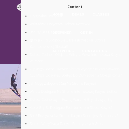
Content
HOME
DEALS
CLASSES
Oryginalne Rozrywki
Wskazówki Dotyczące Doboru Rozrywki
Bonusy Bez Depozytu
BEGINNER
GET IN
⓵ W Jaki To Sposób Się Zarejestrować Na Stronie
Bukmacherskiej Slottica??
ACTIVITIES
CONTACT US
Slottica Casino – Oficjalna Witryna Www Internetowa Kasyna
W Polsce
Z Jakiego Powodu Kasyno Slottica Wydaje Się Zablokowane?
Czy Mogę Odzyskać Dostęp Do Odwiedzenia Mojego Konta?
Jak Mogę Zalogować Się Na Stronie Kasyna?
IS SLOTTICA
REAL OR FAKE
Waluty Dostępne Na Stronie Internetowej Kasyna Slottica
TAK SZYBKO JAK
Slоttіса Саsіnо Lоgіn: Роznаj Wаrunkі Grу І Zаlоguj Sіę
Które Gry Są Dostępne Pod Numerem Slotica Kasyno?
Bądź Rozrywka Na Stronie Kasyna Slotica Jest Bezpieczna?
Slottica Weryfikacja Danych Empirycznych Gracza