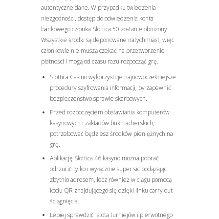
autentyczne dane. W przypadku twiedzenia
niezgodności, dostęp do odwiedzenia konta
bankowego członka Slottica 50 zostanie obniżony.
Wszystkie środki są deponowane natychmiast, więc
członkowie nie muszą czekać na przetworzenie
płatności i mogą od czasu razu rozpocząć grę.
Slottica Casino wykorzystuje najnowocześniejsze
procedury szyfrowania informacji, by zapewnić
bezpieczeństwo sprawie skarbowych.
Przed rozpoczęciem obstawiania komputerów
kasynowych i zakładów bukmacherskich,
potrzebować będziesz środków pieniężnych na
grę.
Aplikację Slottica 46 kasyno można pobrać
odrzucić tylko i wyłącznie super sic podążając
zbytnio adresem, lecz również w ciągu pomocą
kodu QR znajdującego się dzięki linku carry out
ściągnięcia.
Lepiej sprawdzić istota turniejów i pierwotnego