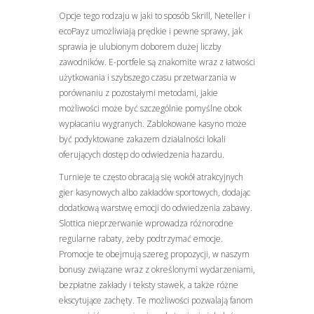
Opcje tego rodzaju w jaki to sposób Skrill, Neteller i
ecoPayz umożliwiają prędkie i pewne sprawy, jak
sprawia je ulubionym doborem dużej liczby
zawodników. E-portfele są znakomite wraz z łatwości
użytkowania i szybszego czasu przetwarzania w
porównaniu z pozostałymi metodami, jakie
możliwości może być szczególnie pomyślne obok
wypłacaniu wygranych. Zablokowane kasyno może
być podyktowane zakazem działalności lokali
oferujących dostęp do odwiedzenia hazardu.
Turnieje te często obracają się wokół atrakcyjnych
gier kasynowych albo zakładów sportowych, dodając
dodatkową warstwę emocji do odwiedzenia zabawy.
Slottica nieprzerwanie wprowadza różnorodne
regularne rabaty, żeby podtrzymać emocje.
Promocje te obejmują szereg propozycji, w naszym
bonusy związane wraz z określonymi wydarzeniami,
bezpłatne zakłady i teksty stawek, a także różne
ekscytujące zachęty. Te możliwości pozwalają fanom