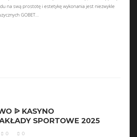
u na swą prostotę i estetykę wykonania jest niezwykle
uzycznych GOBET...
WO ᐉ KASYNO
ZAKŁADY SPORTOWE 2025
0
0