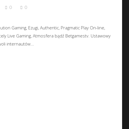
0
0
ution Gaming, Ezugi, Authentic, Pragmatic Play On-line,
olutely Live Gaming, Atmosfera bądź Betgamestv. Ustawowy
li internautów...