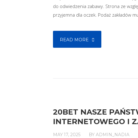
do odwiedzenia zabawy. Strona ze względ
przyjemna dla oczek. Podaż zakładów m
READ MORE
20BET NASZE PAŃST
INTERNETOWEGO I 
MAY 17, 2025
BY
ADMIN_NADIA