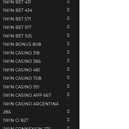
1WIN BET 431
1WIN BET 434
1WIN BET 571
1WIN BET 917
1WIN BET 925
1WIN BONUS 808
1WIN CASINO 318
1WIN CASINO 386
1WIN CASINO 481
1WIN CASINO 708
1WIN CASINO 951
1WIN CASINO APP 667
1WIN CASINO ARGENTINA
286
1WIN CI 827
1WIN CONNEXION 276