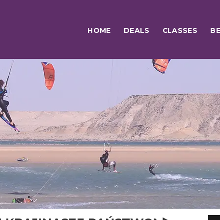
HOME
DEALS
CLASSES
B