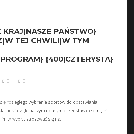
Z KRAJ|NASZE PAŃSTWO}
Z|W TEJ CHWILI|W TYM
PROGRAM} {400|CZTERYSTA}
0
0
ię rozległego wybrania sportów do obstawiania.
larność dzięki naszym udanym przedstawicielom. Jeśli
imity wypłat zalogować się na...