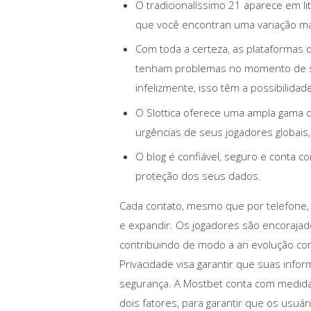
O tradicionalíssimo 21 aparece em li
que você encontran uma variação ma
Com toda a certeza, as plataformas 
tenham problemas no momento de s
infelizmente, isso têm a possibilidad
O Slottica oferece uma ampla gama
urgências de seus jogadores globais
O blog é confiável, seguro e conta c
proteção dos seus dados.
Cada contato, mesmo que por telefone,
e expandir. Os jogadores são encorajad
contribuindo de modo a an evolução con
Privacidade visa garantir que suas inf
segurança. A Mostbet conta com medidas
dois fatores, para garantir que os usuá