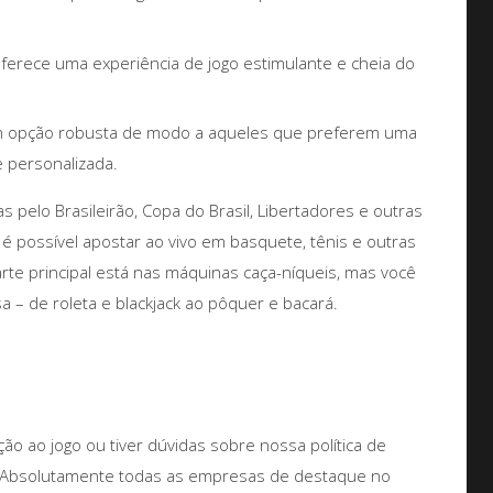
oferece uma experiência de jogo estimulante e cheia do
man opção robusta de modo a aqueles que preferem uma
e personalizada.
 pelo Brasileirão, Copa do Brasil, Libertadores e outras
possível apostar ao vivo em basquete, tênis e outras
te principal está nas máquinas caça-níqueis, mas você
 – de roleta e blackjack ao pôquer e bacará.
ão ao jogo ou tiver dúvidas sobre nossa política de
. Absolutamente todas as empresas de destaque no