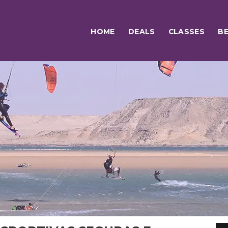
HOME
DEALS
CLASSES
B